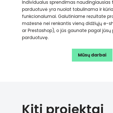
Individualus sprendimas naudingiausias t
parduotuvė yra nuolat tobulinama ir kūri
funkcionalumai. Galutiniame rezultate pr
mažesnė nei renkantis vieną didžiųjų e-s
ar Prestashop), o jūs gaunate pagal jūsų p
parduotuvę.
Mūsų darbai
Kiti projektai