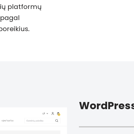
sių platformų
 pagal
poreikius.
WordPres