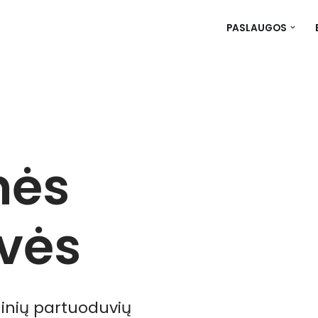
PASLAUGOS
nės
vės
inių partuoduvių