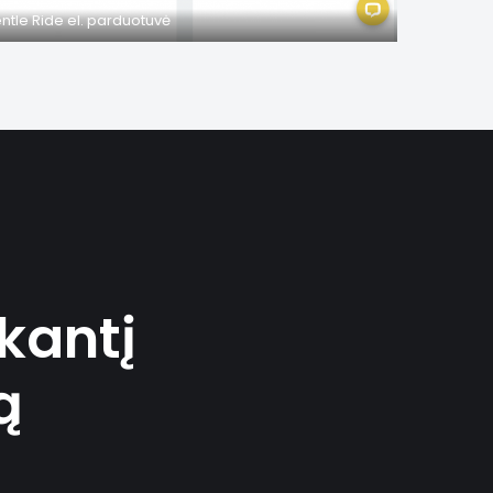
ntle Ride el. parduotuvė
kantį
ą