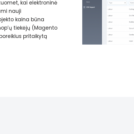
uomet, kai elektroninė
ami nauji
ojekto kaina būna
hop’ų tiekėjų (Magento
oreikius pritaikytą