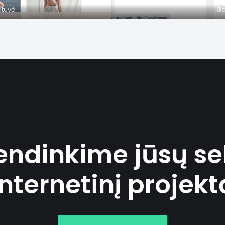
otuvė
Ge
endinkime jūsų se
internetinį projekt