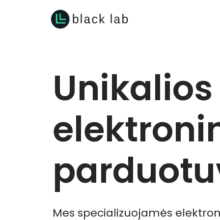
Skip
to
content
Unikalios
elektroni
parduotu
Mes specializuojamės elektron