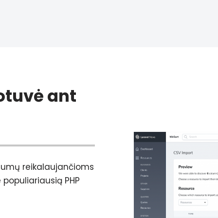
uotuvė ant
lumų reikalaujančioms
populiariausią PHP