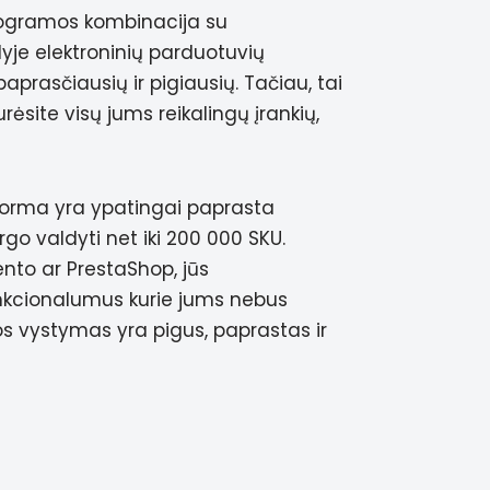
rogramos kombinacija su
yje elektroninių parduotuvių
aprasčiausių ir pigiausių. Tačiau, tai
urėsite visų jums reikalingų įrankių,
rma yra ypatingai paprasta
rgo valdyti net iki 200 000 SKU.
ento ar PrestaShop, jūs
nkcionalumus kurie jums nebus
mos vystymas yra pigus, paprastas ir