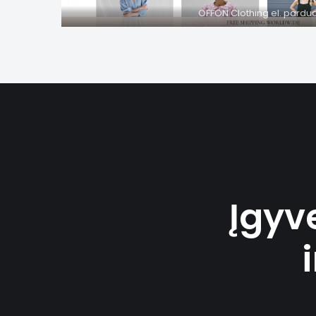
OFFON Clothing el. pardu
Įgyv