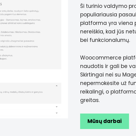
Ši turinio valdymo p
populiariausia pasaul
platforma yra viena p
nereiškia, kad jūs net
bei funkcionalumų.
Woocommerce platfo
naudotis ir gali be va
Skirtingai nei su Mag
nepermokėsite už fu
reikalingi, o platfor
greitas.
Mūsų darbai