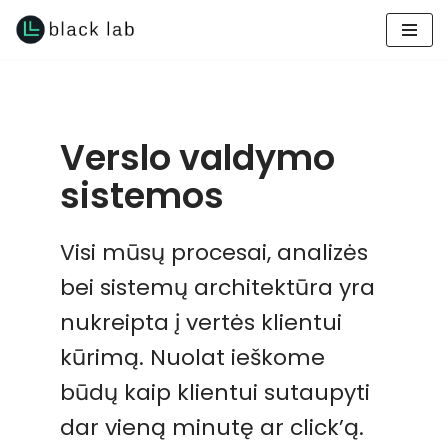
Skip
to
content
Verslo valdymo
sistemos
Visi mūsų procesai, analizės
bei sistemų architektūra yra
nukreipta į vertės klientui
kūrimą. Nuolat ieškome
būdų kaip klientui sutaupyti
dar vieną minutę ar click’ą.