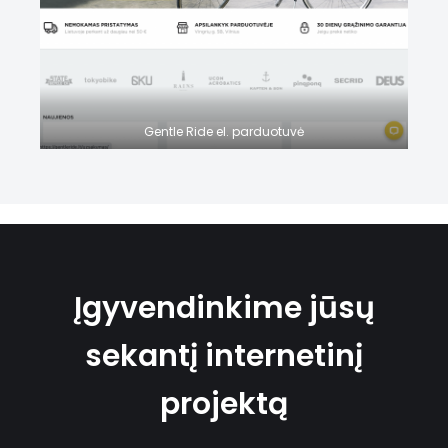
Gentle Ride el. parduotuvė
Įgyvendinkime jūsų
sekantį internetinį
projektą