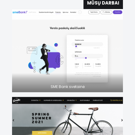
MŪSŲ DARBAI
SME Bank svetainė